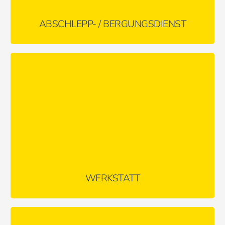
ABSCHLEPP- / BERGUNGSDIENST
Unsere zuverlässige Werkstatt inklusive eigenem
Schwerlastbremsenprüfstand & Hydraulikservice!
MEHR ERFAHREN …
WERKSTATT
Wir kümmern uns um Sperrgenehmigungen und organisieren
die nötigen Absperrungen/Beschilderungen!