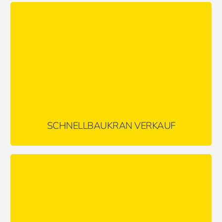
Als autorisierter Handelspartner der Firma Wendel bieten wir
Ihnen hochwertige Schnellbaukrane von FB GRU für den
professionellen Einsatz auf Ihrer Baustelle an.
MEHR ERFAHREN …
SCHNELLBAUKRAN VERKAUF
Minikrane sind auf Baustellen immer mehr gefragt, wenn ein
konventioneller Autokran oder LKW-Ladekran aufgrund der
Größe oder des Gewichts keinen Platz findet.
MEHR ERFAHREN …