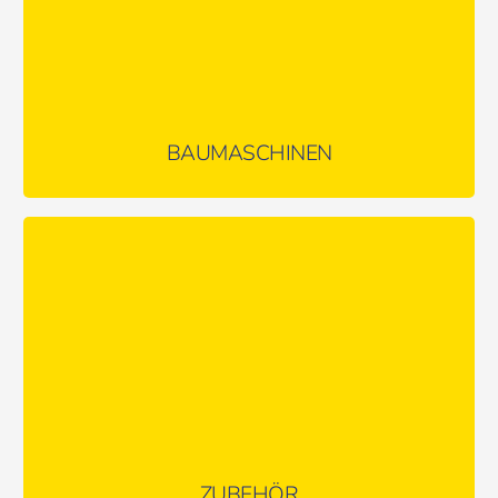
BAUMASCHINEN
Passende Anbaugeräte und Zubehör für die unterschiedlichsten
Anforderungen
MEHR ERFAHREN …
ZUBEHÖR