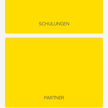
SCHULUNGEN
In Zusammenarbeit mit ausgewählten Partnern möchten wir
unseren Kunden zusätzlichen Mehrwert bieten.
MEHR ERFAHREN …
PARTNER