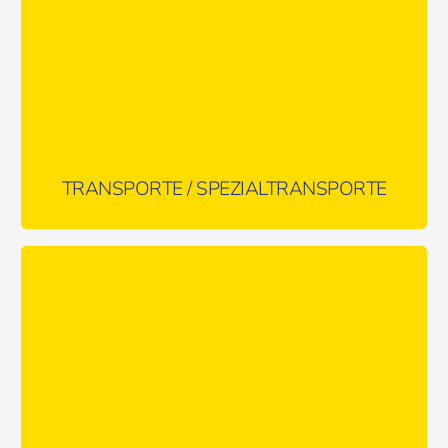
MEHR ERFAHREN …
TRANSPORTE / SPEZIALTRANSPORTE
Abschlepp-/Bergungsdienst: rund um die Uhr für jede Lage
gerüstet!
MEHR ERFAHREN …