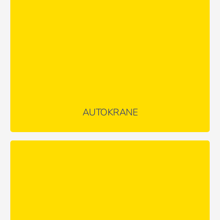
MEHR ERFAHREN …
AUTOKRANE
Unsere Multifunktionswerkzeuge: LKW mit Ladekran
MEHR ERFAHREN …