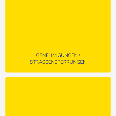
MEHR ERFAHREN …
GENEHMIGUNGEN /
STRASSENSPERRUNGEN
Vermeiden Sie Unfälle und lassen Sie sich und Ihre Mitarbeiter
gemäß DGUV-Grundsätzen und anerkannten Normen schulen
und unterweisen!
MEHR ERFAHREN …