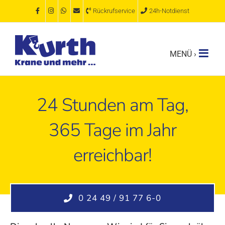
Zum
Rückrufservice
24h-Notdienst
Inhalt
springen
24 Stunden am Tag,
365 Tage im Jahr
erreichbar!
0 24 49 / 91 77 6-0