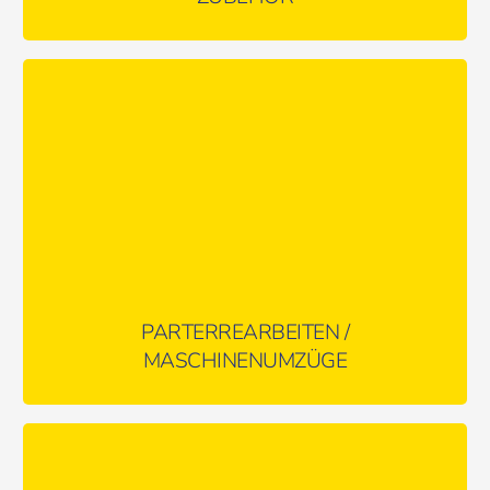
Abbauen, Verlagern, Wiederaufbauen – alles aus einer Hand!
MEHR ERFAHREN …
PARTERREARBEITEN /
MASCHINENUMZÜGE
Egal wie groß oder schwer, wir haben die passenden
Transportlösungen!