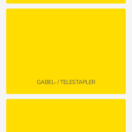
Variabel einsetzbar: Gabelstapler, Telestapler &
Gabelhochhubwagen
MEHR ERFAHREN …
GABEL- / TELESTAPLER
Hochwertige Geräte für Ihre Baustelle
MEHR ERFAHREN …