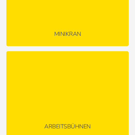
MINIKRAN
Arbeitsbühnen: Mit Sicherheit hoch hinaus!
MEHR ERFAHREN …
ARBEITSBÜHNEN