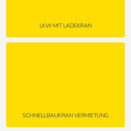
LKW MIT LADEKRAN
Schnellbaukrane sind die ideale Lösung für vielseitige
Kranarbeiten rund ums Haus und auf kleineren Baustellen.
MEHR ERFAHREN …
SCHNELLBAUKRAN VERMIETUNG