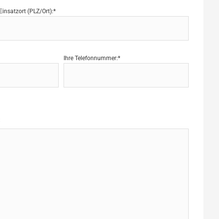
Einsatzort (PLZ/Ort):*
Ihre Telefonnummer:*
: