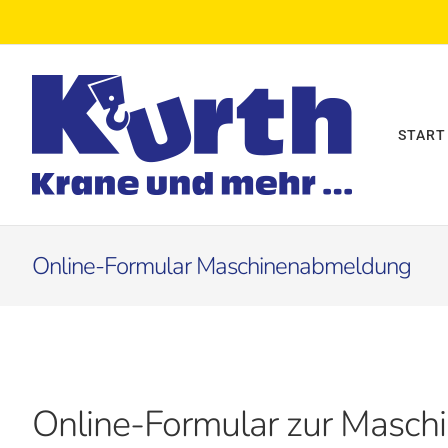
Zum
Inhalt
springen
START
Online-Formular Maschinenabmeldung
Online-Formular zur Masc