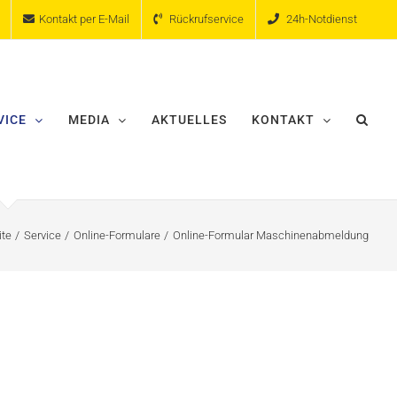
Kontakt per E-Mail
Rückrufservice
24h-Notdienst
VICE
MEDIA
AKTUELLES
KONTAKT
ite
Service
Online-Formulare
Online-Formular Maschinenabmeldung