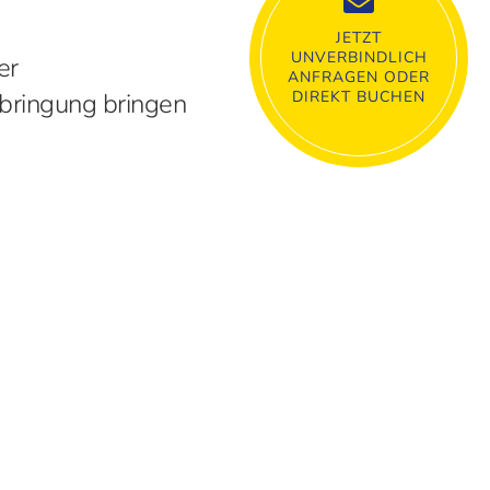
JETZT
UNVERBINDLICH
er
ANFRAGEN ODER
bringung bringen
DIREKT BUCHEN