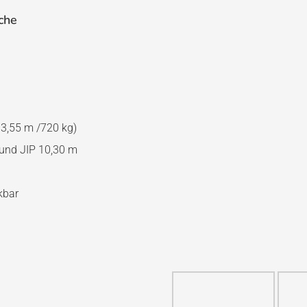
che
33,55 m /720 kg)
 und JIP 10,30 m
kbar