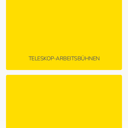
MEHR ERFAHREN …
TELESKOP-ARBEITSBÜHNEN
Vielseitig & effizient für die unterschiedlichsten Einsätze – für
den Innen- & Außeneinsatz geeignet
MEHR ERFAHREN …