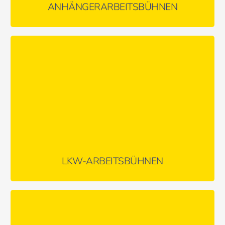
ANHÄNGERARBEITSBÜHNEN
Ideal für Einsätze mit häufigen Ortswechseln – Selbstabholer-
Geräte bis 30m Arbeitshöhe
MEHR ERFAHREN …
LKW-ARBEITSBÜHNEN
Spezialmaschinen für unwegsames Gelände – auch für Indoor-
Einsätze geeignet (E-Antrieb)