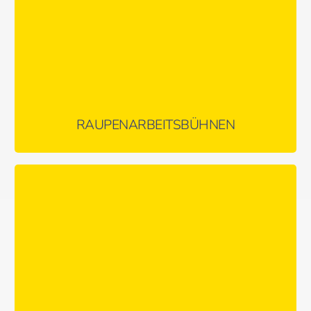
MEHR ERFAHREN …
RAUPENARBEITSBÜHNEN
Perfekte Maschinen für die Industrie – klein und wendig mit
großer Ausladung
MEHR ERFAHREN …