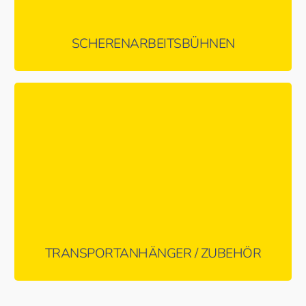
SCHERENARBEITSBÜHNEN
Vom Transport-Anhänger über Pylonen zu Unterlegplatten –
hier finden Sie das passende Zubehör!
MEHR ERFAHREN …
TRANSPORTANHÄNGER / ZUBEHÖR