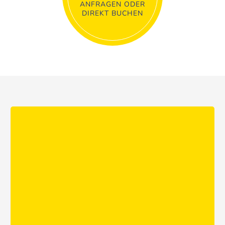
ANFRAGEN ODER
DIREKT BUCHEN
Robust, schnell und flexibel: perfekt für Selbstabholung von
Privat & Gewerbe
MEHR ERFAHREN …