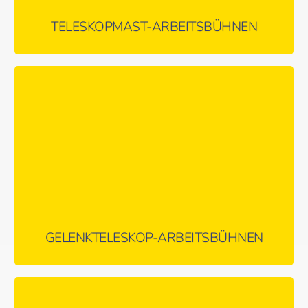
TELESKOPMAST-ARBEITSBÜHNEN
Große Reichweite trotz Störkanten, variabel einsetzbar
MEHR ERFAHREN …
GELENKTELESKOP-ARBEITSBÜHNEN
Größte Reichweiten, perfekt für Outdoor-Einsätze