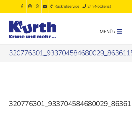
Zum
Rückrufservice
24h-Notdienst
Inhalt
springen
320776301_933704584680029_863611
320776301_933704584680029_86361