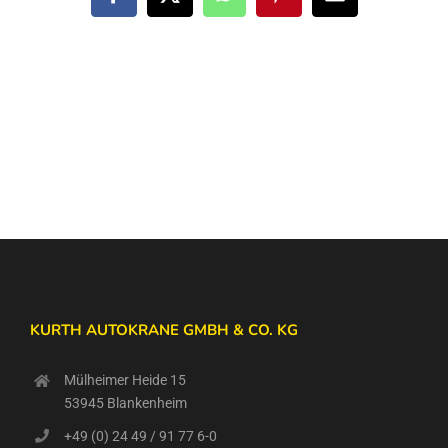
Facebook
X
WhatsApp
Pinterest
E-
Mail
KURTH AUTOKRANE GMBH & CO. KG
Mülheimer Heide 15
53945 Blankenheim
+49 (0) 24 49 / 91 77 6-0