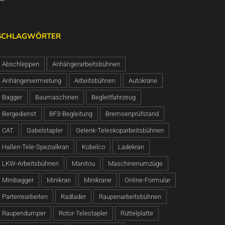
SCHLAGWÖRTER
Abschleppen
Anhängerarbeitsbühnen
Anhängervermietung
Arbeitsbühnen
Autokrane
Bagger
Baumaschinen
Begleitfahrzeug
Bergedienst
BF3-Begleitung
Bremsenprüfstand
CAT
Gabelstapler
Gelenk-Teleskoparbeitsbühnen
Hallen-Tele-Spezialkran
Kobelco
Ladekran
LKW-Arbeitsbühnen
Manitou
Maschinenumzüge
Minibagger
Minikran
Minikrane
Online-Formular
Parterrearbeiten
Radlader
Raupenarbeitsbühnen
Raupendumper
Rotor-Telestapler
Rüttelplatte