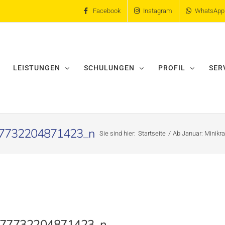
Facebook
Instagram
WhatsApp
LEISTUNGEN
SCHULUNGEN
PROFIL
SER
7732204871423_n
Sie sind hier:
Startseite
Ab Januar: Minikr
77732204871423_n