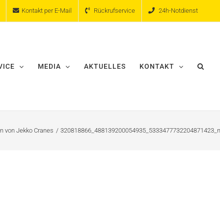
Kontakt per E-Mail
Rückrufservice
24h-Notdienst
VICE
MEDIA
AKTUELLES
KONTAKT
an von Jekko Cranes
320818866_488139200054935_5333477732204871423_