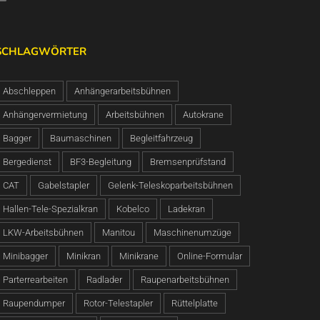
SCHLAGWÖRTER
Abschleppen
Anhängerarbeitsbühnen
Anhängervermietung
Arbeitsbühnen
Autokrane
Bagger
Baumaschinen
Begleitfahrzeug
Bergedienst
BF3-Begleitung
Bremsenprüfstand
CAT
Gabelstapler
Gelenk-Teleskoparbeitsbühnen
Hallen-Tele-Spezialkran
Kobelco
Ladekran
LKW-Arbeitsbühnen
Manitou
Maschinenumzüge
Minibagger
Minikran
Minikrane
Online-Formular
Parterrearbeiten
Radlader
Raupenarbeitsbühnen
Raupendumper
Rotor-Telestapler
Rüttelplatte