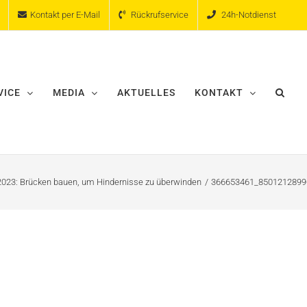
Kontakt per E-Mail
Rückrufservice
24h-Notdienst
VICE
MEDIA
AKTUELLES
KONTAKT
2023: Brücken bauen, um Hindernisse zu überwinden
366653461_8501212899