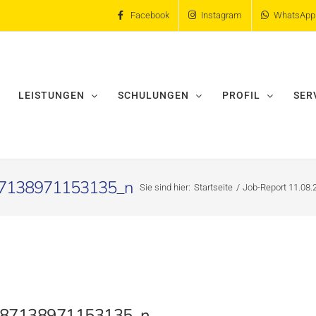
Facebook
Instagram
WhatsApp
LEISTUNGEN
SCHULUNGEN
PROFIL
SER
7138971153135_n
Sie sind hier:
Startseite
Job-Report 11.08.
87138971153135_n