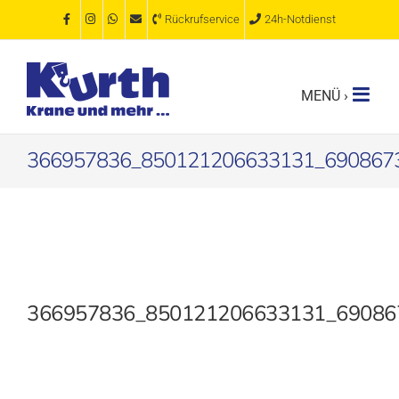
Zum
Rückrufservice
24h-Notdienst
Inhalt
springen
366957836_850121206633131_690867
366957836_850121206633131_69086