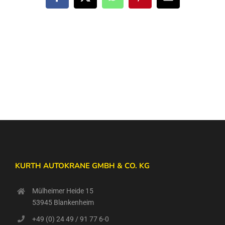
Facebook
X
WhatsApp
Pinterest
E-
Mail
KURTH AUTOKRANE GMBH & CO. KG
Mülheimer Heide 15
53945 Blankenheim
+49 (0) 24 49 / 91 77 6-0