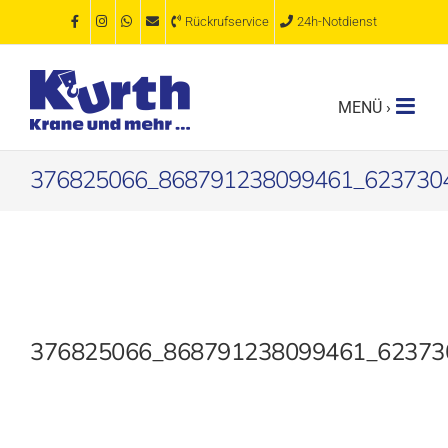
Zum
Rückrufservice
24h-Notdienst
Inhalt
springen
376825066_868791238099461_623730
376825066_868791238099461_62373