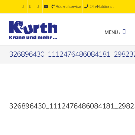
Zum
Rückrufservice
24h-Notdienst
Inhalt
springen
326896430_1112476486084181_29823
326896430_1112476486084181_2982