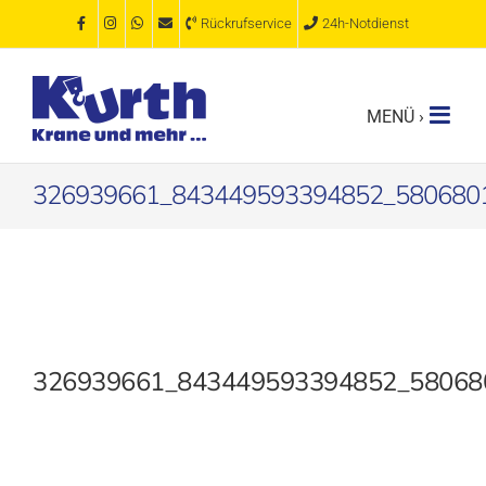
Zum
Rückrufservice
24h-Notdienst
Inhalt
springen
326939661_843449593394852_580680
326939661_843449593394852_58068