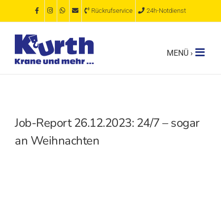
Zum
Rückrufservice
24h-Notdienst
Inhalt
springen
Job-Report 26.12.2023: 24/7 – sogar
an Weihnachten
Zeige
grösseres
Bild