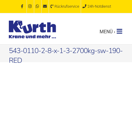
Zum
Rückrufservice
24h-Notdienst
Inhalt
springen
543-0110-2-8-x-1-3-2700kg-sw-190-
RED