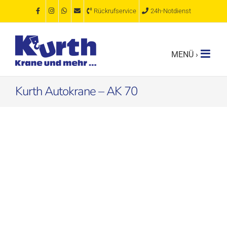
Zum
Rückrufservice
24h-Notdienst
Inhalt
springen
Kurth Autokrane – AK 70