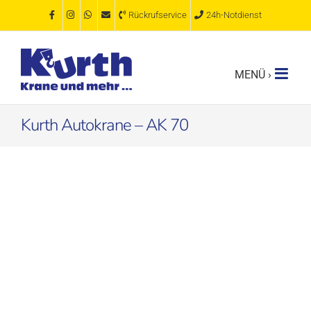
Zum
Rückrufservice
24h-Notdienst
Inhalt
springen
Kurth Autokrane – AK 70