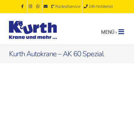
Zum
Rückrufservice
24h-Notdienst
Inhalt
springen
Kurth Autokrane – AK 60 Spezial