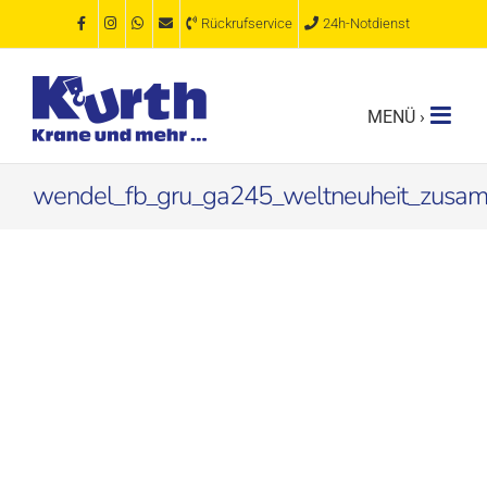
Zum
Rückrufservice
24h-Notdienst
Inhalt
springen
wendel_fb_gru_ga245_weltneuheit_zusa