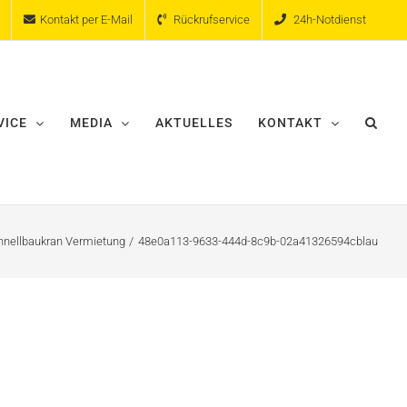
Kontakt per E-Mail
Rückrufservice
24h-Notdienst
VICE
MEDIA
AKTUELLES
KONTAKT
hnellbaukran Vermietung
48e0a113-9633-444d-8c9b-02a41326594cblau