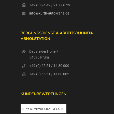
+49 (0) 24 49 / 91 77 6-29
info@kurth-autokrane.de
BERGUNGSDIENST & ARBEITSBÜHNEN-
ABHOLSTATION
Dausfelder Höhe 7
54595 Prüm
+49 (0) 65 51 / 14 80 000
+49 (0) 65 51 / 14 80 002
KUNDENBEWERTUNGEN