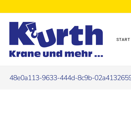
Zum
Inhalt
springen
START
48e0a113-9633-444d-8c9b-02a4132659