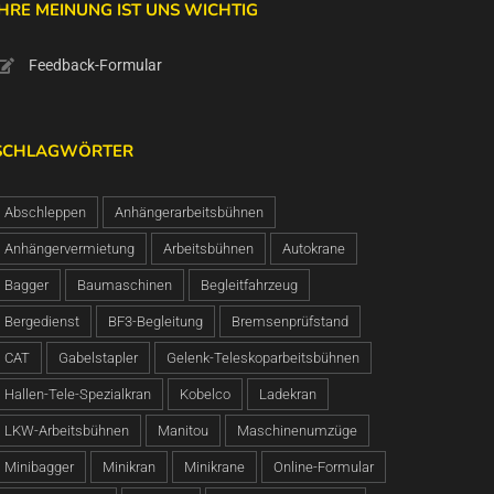
IHRE MEINUNG IST UNS WICHTIG
Feedback-Formular
SCHLAGWÖRTER
Abschleppen
Anhängerarbeitsbühnen
Anhängervermietung
Arbeitsbühnen
Autokrane
Bagger
Baumaschinen
Begleitfahrzeug
Bergedienst
BF3-Begleitung
Bremsenprüfstand
CAT
Gabelstapler
Gelenk-Teleskoparbeitsbühnen
Hallen-Tele-Spezialkran
Kobelco
Ladekran
LKW-Arbeitsbühnen
Manitou
Maschinenumzüge
Minibagger
Minikran
Minikrane
Online-Formular