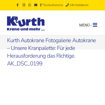
Zum
Rückrufservice
24h-Notdienst
Inhalt
springen
Kurth Autokrane Fotogalerie Autokrane
– Unsere Kranpalette: Für jede
Herausforderung das Richtige.
AK_DSC_0199