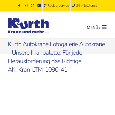
Zum
Rückrufservice
24h-Notdienst
Inhalt
springen
Kurth Autokrane Fotogalerie Autokrane
– Unsere Kranpalette: Für jede
Herausforderung das Richtige.
AK_Kran-LTM-1090-41