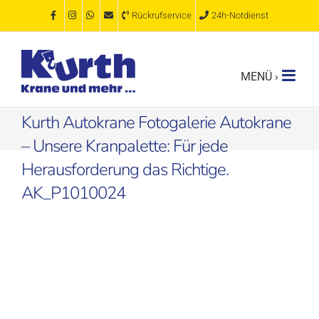
Zum
Rückrufservice
24h-Notdienst
Inhalt
springen
Kurth Autokrane Fotogalerie Autokrane
– Unsere Kranpalette: Für jede
Herausforderung das Richtige.
AK_P1010024