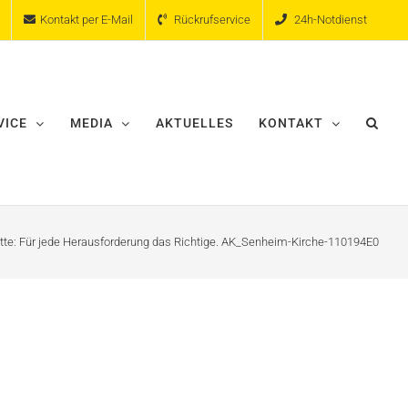
Kontakt per E-Mail
Rückrufservice
24h-Notdienst
VICE
MEDIA
AKTUELLES
KONTAKT
ette: Für jede Herausforderung das Richtige. AK_Senheim-Kirche-110194E0