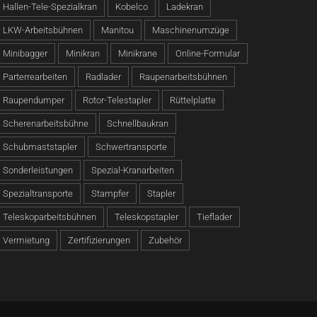
Hallen-Tele-Spezialkran
Kobelco
Ladekran
LKW-Arbeitsbühnen
Manitou
Maschinenumzüge
Minibagger
Minikran
Minikrane
Online-Formular
Parterrearbeiten
Radlader
Raupenarbeitsbühnen
Raupendumper
Rotor-Telestapler
Rüttelplatte
Scherenarbeitsbühne
Schnellbaukran
Schubmaststapler
Schwertransporte
Sonderleistungen
Spezial-Kranarbeiten
Spezialtransporte
Stampfer
Stapler
Teleskoparbeitsbühnen
Teleskopstapler
Tieflader
Vermietung
Zertifizierungen
Zubehör