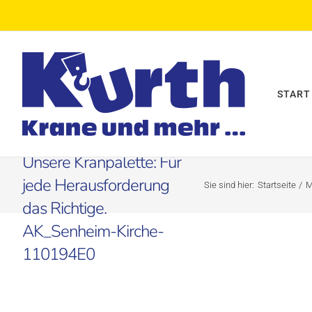
Zum
Inhalt
springen
START
Kurth Autokrane
Fotogalerie Autokrane –
Unsere Kranpalette: Für
jede Herausforderung
Sie sind hier:
Startseite
M
das Richtige.
AK_Senheim-Kirche-
110194E0