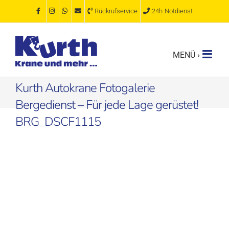
Zum
Rückrufservice
24h-Notdienst
Inhalt
springen
Kurth Autokrane Fotogalerie
Bergedienst – Für jede Lage gerüstet!
BRG_DSCF1115