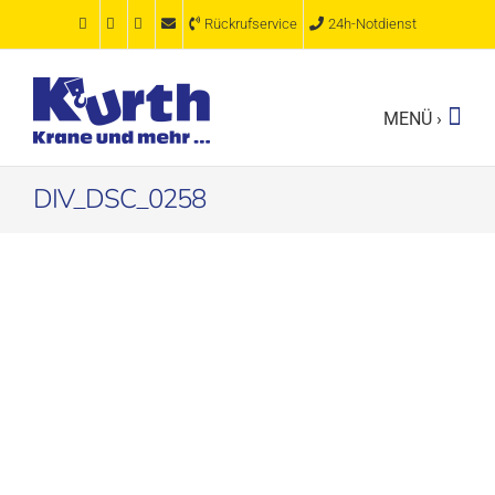
Zum
Rückrufservice
24h-Notdienst
Inhalt
springen
DIV_DSC_0258