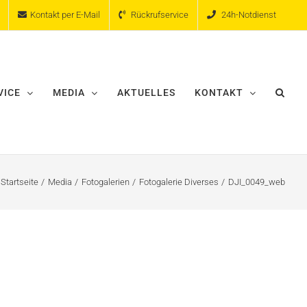
Kontakt per E-Mail
Rückrufservice
24h-Notdienst
VICE
MEDIA
AKTUELLES
KONTAKT
Startseite
Media
Fotogalerien
Fotogalerie Diverses
DJI_0049_web