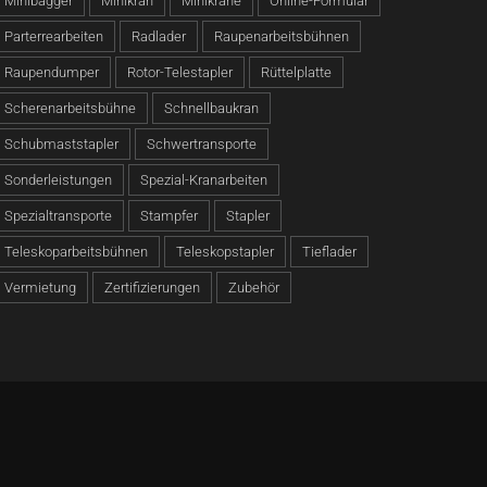
Minibagger
Minikran
Minikrane
Online-Formular
Parterrearbeiten
Radlader
Raupenarbeitsbühnen
Raupendumper
Rotor-Telestapler
Rüttelplatte
Scherenarbeitsbühne
Schnellbaukran
Schubmaststapler
Schwertransporte
Sonderleistungen
Spezial-Kranarbeiten
Spezialtransporte
Stampfer
Stapler
Teleskoparbeitsbühnen
Teleskopstapler
Tieflader
Vermietung
Zertifizierungen
Zubehör