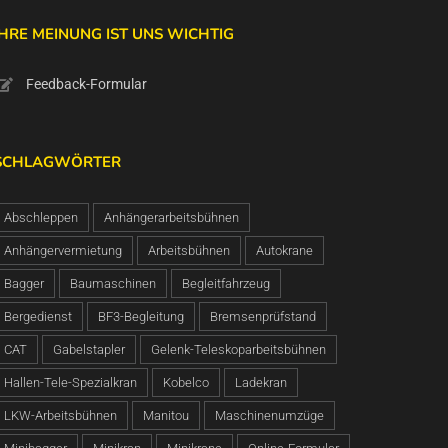
IHRE MEINUNG IST UNS WICHTIG
Feedback-Formular
SCHLAGWÖRTER
Abschleppen
Anhängerarbeitsbühnen
Anhängervermietung
Arbeitsbühnen
Autokrane
Bagger
Baumaschinen
Begleitfahrzeug
Bergedienst
BF3-Begleitung
Bremsenprüfstand
CAT
Gabelstapler
Gelenk-Teleskoparbeitsbühnen
Hallen-Tele-Spezialkran
Kobelco
Ladekran
LKW-Arbeitsbühnen
Manitou
Maschinenumzüge