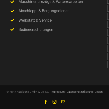
Maschinenumzüge & Parterrearbeiten
Abschlepp- & Bergungsdienst
Werkstatt & Service
Bedienerschulungen
© Kurth Autokrane GmbH & Co. KG |
Impressum
|
Datenschutzerklärung
|
Design
Facebook
Instagram
E-
Mail