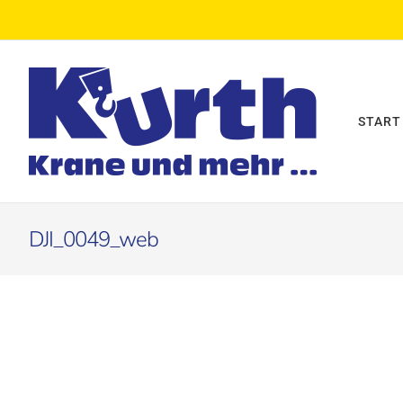
Zum
Inhalt
springen
START
DJI_0049_web