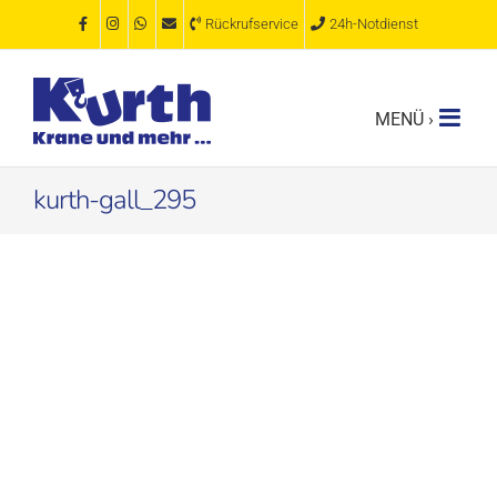
Zum
Rückrufservice
24h-Notdienst
Inhalt
springen
kurth-gall_295