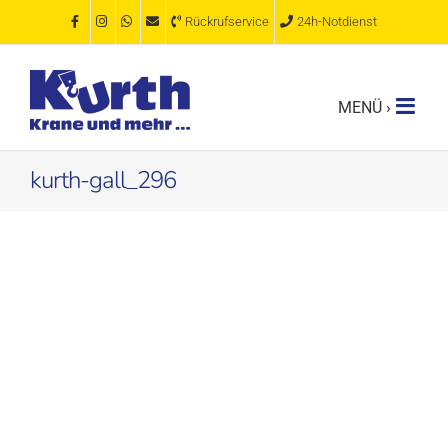
Zum
Rückrufservice
24h-Notdienst
Inhalt
springen
kurth-gall_296