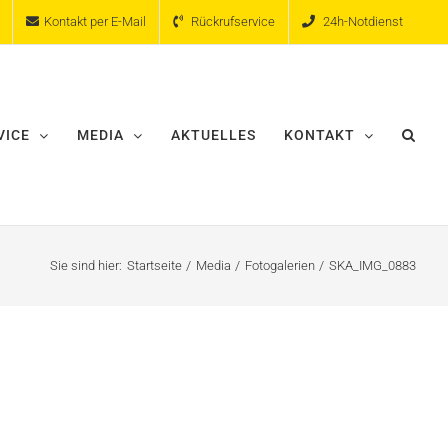
Kontakt per E-Mail
Rückrufservice
24h-Notdienst
VICE
MEDIA
AKTUELLES
KONTAKT
Sie sind hier:
Startseite
Media
Fotogalerien
SKA_IMG_0883