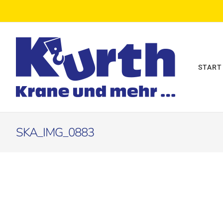
Zum
Inhalt
springen
START
SKA_IMG_0883