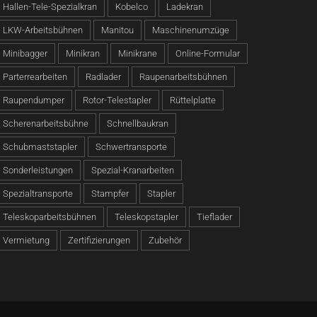
Hallen-Tele-Spezialkran
Kobelco
Ladekran
LKW-Arbeitsbühnen
Manitou
Maschinenumzüge
Minibagger
Minikran
Minikrane
Online-Formular
Parterrearbeiten
Radlader
Raupenarbeitsbühnen
Raupendumper
Rotor-Telestapler
Rüttelplatte
Scherenarbeitsbühne
Schnellbaukran
Schubmaststapler
Schwertransporte
Sonderleistungen
Spezial-Kranarbeiten
Spezialtransporte
Stampfer
Stapler
Teleskoparbeitsbühnen
Teleskopstapler
Tieflader
Vermietung
Zertifizierungen
Zubehör