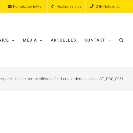
Kontakt per E-Mail
Rückrufservice
24h-Notdienst
VICE
MEDIA
AKTUELLES
KONTAKT
ransporte: Unsere Komplettlösung für das Überdimensionale! ST_DSC_0961