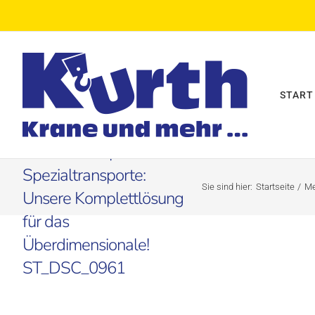
Zum
Inhalt
springen
START
Kurth Autokrane
Fotogalerie
Schwertransporte /
Spezialtransporte:
Sie sind hier:
Startseite
Me
Unsere Komplettlösung
für das
Überdimensionale!
ST_DSC_0961