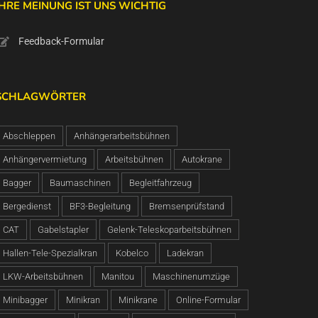
IHRE MEINUNG IST UNS WICHTIG
Feedback-Formular
SCHLAGWÖRTER
Abschleppen
Anhängerarbeitsbühnen
Anhängervermietung
Arbeitsbühnen
Autokrane
Bagger
Baumaschinen
Begleitfahrzeug
Bergedienst
BF3-Begleitung
Bremsenprüfstand
CAT
Gabelstapler
Gelenk-Teleskoparbeitsbühnen
Hallen-Tele-Spezialkran
Kobelco
Ladekran
LKW-Arbeitsbühnen
Manitou
Maschinenumzüge
Minibagger
Minikran
Minikrane
Online-Formular