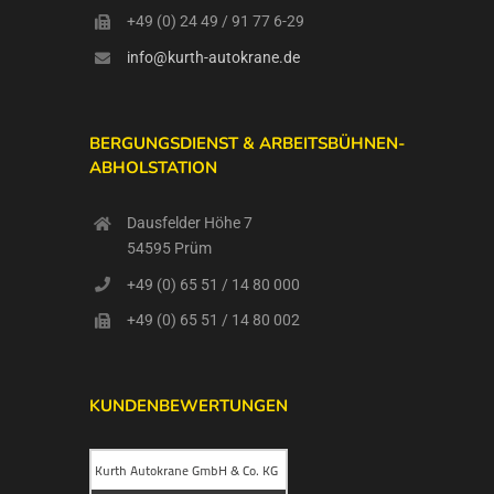
+49 (0) 24 49 / 91 77 6-29
info@kurth-autokrane.de
BERGUNGSDIENST & ARBEITSBÜHNEN-
ABHOLSTATION
Dausfelder Höhe 7
54595 Prüm
+49 (0) 65 51 / 14 80 000
+49 (0) 65 51 / 14 80 002
KUNDENBEWERTUNGEN