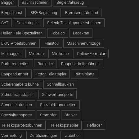
Bagger
Baumaschinen
Begleitfahrzeug
Bergedienst
BF3-Begleitung
Bremsenprüfstand
CAT
Gabelstapler
Gelenk-Teleskoparbeitsbühnen
Hallen-Tele-Spezialkran
Kobelco
Ladekran
LKW-Arbeitsbühnen
Manitou
Maschinenumzüge
Minibagger
Minikran
Minikrane
Online-Formular
Parterrearbeiten
Radlader
Raupenarbeitsbühnen
Raupendumper
Rotor-Telestapler
Rüttelplatte
Scherenarbeitsbühne
Schnellbaukran
Schubmaststapler
Schwertransporte
Sonderleistungen
Spezial-Kranarbeiten
Spezialtransporte
Stampfer
Stapler
Teleskoparbeitsbühnen
Teleskopstapler
Tieflader
Vermietung
Zertifizierungen
Zubehör