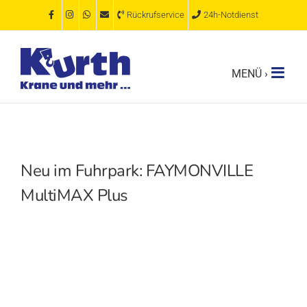
Zum
Rückrufservice
24h-Notdienst
Inhalt
springen
Neu im Fuhrpark: FAYMONVILLE
MultiMAX Plus
Zeige
grösseres
Bild