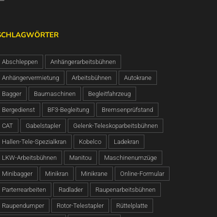
SCHLAGWÖRTER
Abschleppen
Anhängerarbeitsbühnen
Anhängervermietung
Arbeitsbühnen
Autokrane
Bagger
Baumaschinen
Begleitfahrzeug
Bergedienst
BF3-Begleitung
Bremsenprüfstand
CAT
Gabelstapler
Gelenk-Teleskoparbeitsbühnen
Hallen-Tele-Spezialkran
Kobelco
Ladekran
LKW-Arbeitsbühnen
Manitou
Maschinenumzüge
Minibagger
Minikran
Minikrane
Online-Formular
Parterrearbeiten
Radlader
Raupenarbeitsbühnen
Raupendumper
Rotor-Telestapler
Rüttelplatte