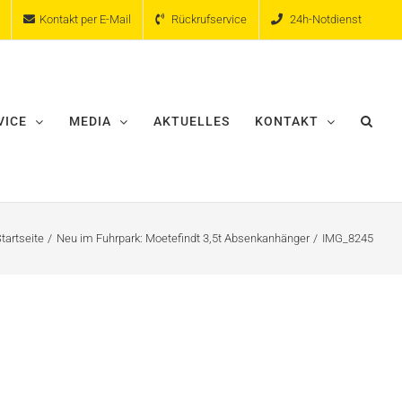
Kontakt per E-Mail
Rückrufservice
24h-Notdienst
VICE
MEDIA
AKTUELLES
KONTAKT
tartseite
Neu im Fuhrpark: Moetefindt 3,5t Absenkanhänger
IMG_8245