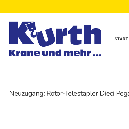
Zum
Inhalt
springen
START
Neuzugang: Rotor-Telestapler Dieci Peg
Zeige
grösseres
Bild