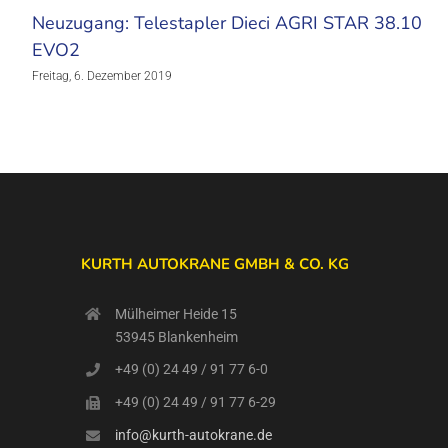
Neuzugang: Telestapler Dieci AGRI STAR 38.10
EVO2
Freitag, 6. Dezember 2019
KURTH AUTOKRANE GMBH & CO. KG
Mülheimer Heide 15
53945 Blankenheim
+49 (0) 24 49 / 91 77 6-0
+49 (0) 24 49 / 91 77 6-29
info@kurth-autokrane.de