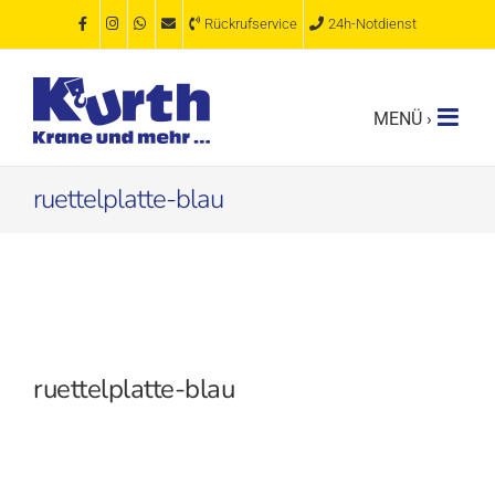
Zum
Rückrufservice
24h-Notdienst
Inhalt
springen
ruettelplatte-blau
ruettelplatte-blau