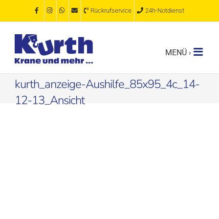
Zum
Rückrufservice
24h-Notdienst
Inhalt
springen
kurth_anzeige-Aushilfe_85x95_4c_14-
12-13_Ansicht