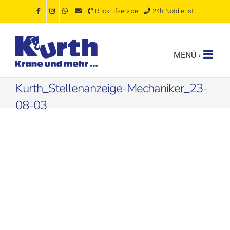
Zum
Rückrufservice
24h-Notdienst
Inhalt
springen
Kurth_Stellenanzeige-Mechaniker_23-
08-03