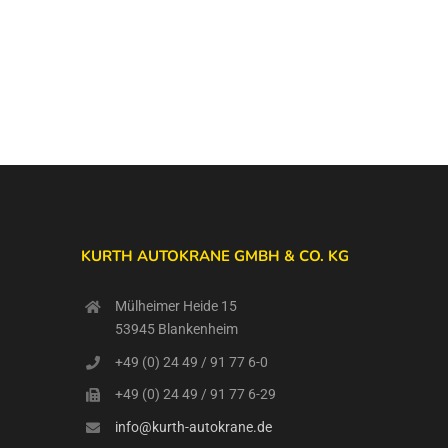
KURTH AUTOKRANE GMBH & CO. KG
Mülheimer Heide 15
53945 Blankenheim
+49 (0) 24 49 / 91 77 6-0
+49 (0) 24 49 / 91 77 6-29
info@kurth-autokrane.de