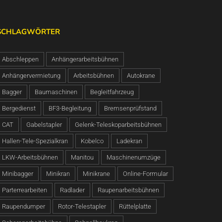
SCHLAGWÖRTER
Abschleppen
Anhängerarbeitsbühnen
Anhängervermietung
Arbeitsbühnen
Autokrane
Bagger
Baumaschinen
Begleitfahrzeug
Bergedienst
BF3-Begleitung
Bremsenprüfstand
CAT
Gabelstapler
Gelenk-Teleskoparbeitsbühnen
Hallen-Tele-Spezialkran
Kobelco
Ladekran
LKW-Arbeitsbühnen
Manitou
Maschinenumzüge
Minibagger
Minikran
Minikrane
Online-Formular
Parterrearbeiten
Radlader
Raupenarbeitsbühnen
Raupendumper
Rotor-Telestapler
Rüttelplatte