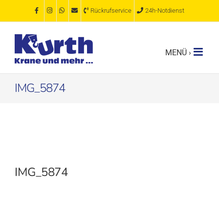
Zum
Rückrufservice
24h-Notdienst
Inhalt
springen
IMG_5874
IMG_5874